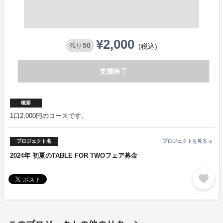
¥2,000
50
残り
(税込)
支援終了
概要
1口2,000円のコースです。
プロジェクト名
プロジェクトを見る
arrow_forward
2024年 初夏のTABLE FOR TWOフェア募金
favorite