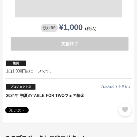
¥1,000
99
残り
(税込)
支援終了
概要
1口1,000円のコースです。
プロジェクト名
プロジェクトを見る
arrow_forward
2024年 初夏のTABLE FOR TWOフェア募金
favorite