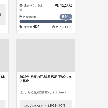
¥646,500
集まっている金
額
支
646
目標達成率
%
404
支援数
終了しました
るN
2022年 初夏のTABLE FOR TWOフェ
ア募金
ド
大丸松坂屋百貨店×ＪＦＲカード
このプロジェクトは2022年06月