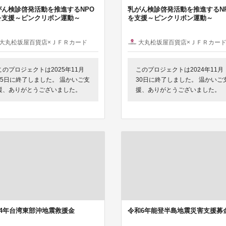
がん検診啓発活動を推進するNPO
乳がん検診啓発活動を推進するN
を支援～ピンクリボン運動～
を支援～ピンクリボン運動～
大丸松坂屋百貨店×ＪＦＲカード
大丸松坂屋百貨店×ＪＦＲカー
このプロジェクトは2025年11月
このプロジェクトは2024年11月
25日に終了しました。 温かいご支
30日に終了しました。 温かいご
援、ありがとうございました。
援、ありがとうございました。
24年台湾東部沖地震救援金
令和6年能登半島地震災害支援募