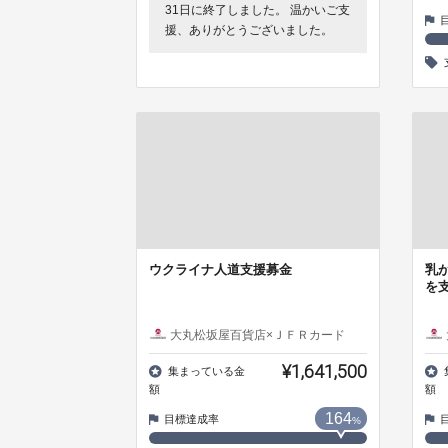
31日に終了しました。 温かいご支
援、ありがとうございました。
ウクライナ人道支援募金
乳
を
大丸松坂屋百貨店×ＪＦＲカード
¥1,641,500
集まっている金
額
額
164
目標達成率
%