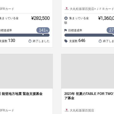
JFRカード
大丸松坂屋百貨店×ＪＦＲカー
¥282,500
¥1,360,
集まっている金
集まっている金
額
141
27
目標達成率
目標達成率
%
130
646
支援数
終了しました
支援数
終了し
川 能登地方地震 緊急支援募金
2023年 初夏のTABLE FOR TW
ア募金
JFRカード
大丸松坂屋百貨店