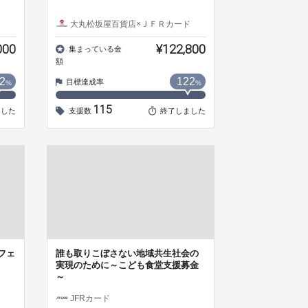
ド
大丸松坂屋百貨店×ＪＦＲカード
000
¥122,800
集まっている金
額
2
122
目標達成率
%
%
115
ました
支援数
終了しました
Oフェ
誰も取りこぼさない地域共生社会の
実現のために～こども食堂支援募金
～
JFRカード