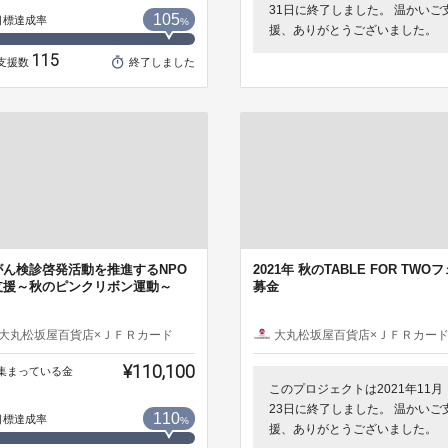
31日に終了しました。 温かいご
105
目標達成率
%
援、ありがとうございました。
115
支援数
終了しました
がん検診啓発活動を推進するNPO
2021年 秋のTABLE FOR TWO
支援～秋のピンクリボン運動～
募金
大丸松坂屋百貨店×ＪＦＲカード
大丸松坂屋百貨店×ＪＦＲカー
¥110,100
集まっている金
このプロジェクトは2021年11月
23日に終了しました。 温かいご
110
目標達成率
%
援、ありがとうございました。