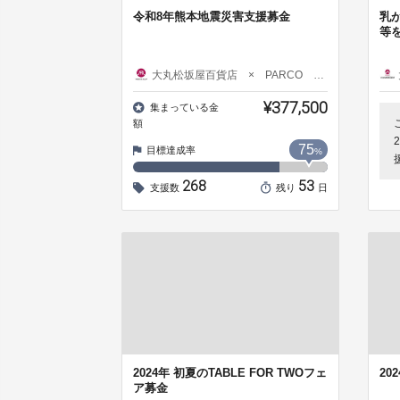
令和8年熊本地震災害支援募金
乳
等
大丸松坂屋百貨店 × PARCO × JFRカード
¥377,500
集まっている金
額
75
目標達成率
%
268
53
支援数
残り
日
2024年 初夏のTABLE FOR TWOフェ
20
ア募金