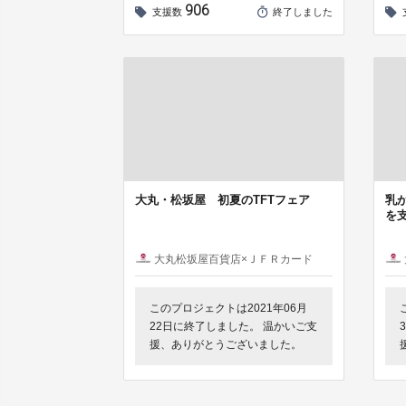
906
支援数
終了しました
大丸・松坂屋 初夏のTFTフェア
乳
を
大丸松坂屋百貨店×ＪＦＲカード
このプロジェクトは2021年06月
22日に終了しました。 温かいご支
援、ありがとうございました。