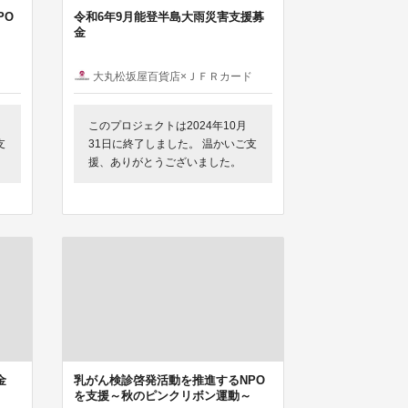
PO
令和6年9月能登半島大雨災害支援募
金
ド
大丸松坂屋百貨店×ＪＦＲカード
このプロジェクトは2024年10月
支
31日に終了しました。 温かいご支
援、ありがとうございました。
金
乳がん検診啓発活動を推進するNPO
を支援～秋のピンクリボン運動～