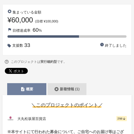
stars
集まっている金額
¥60,000
(目標 ¥100,000)
60
flag
目標達成率
%
33
watch_later
支援数
終了しました
このプロジェクトは
実行確約型
です。
description
stars
概要
新着情報 (1)
＼このプロジェクトのポイント／
大丸松坂屋百貨店
arrow_downward
詳細
※本サイトにて行われた募金について、ご自宅へのお届け等はござ