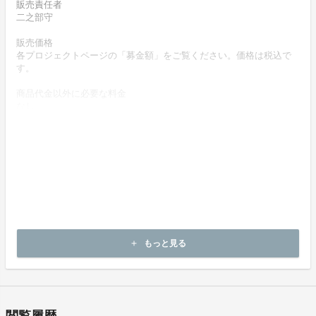
販売責任者
二之部守
販売価格
各プロジェクトページの「募金額」をご覧ください。価格は税込で
す。
商品代金以外に必要な料金
なし
お支払い方法
クレジットカードによりお支払いいただけます。
お支払い時期
募金時に決済します。
キャンセルの可否と条件
キャンセルは出来ません。
もっと見る
add
決済完了後の返金は一切できません。
閲覧履歴