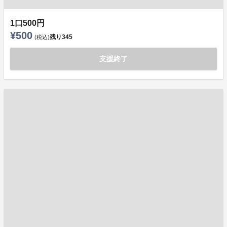
1口500円
¥500
残り
345
(税込)
支援終了