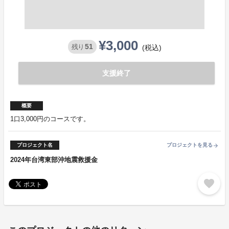
¥3,000
51
残り
(税込)
支援終了
概要
1口3,000円のコースです。
プロジェクト名
プロジェクトを見る
arrow_forward
2024年台湾東部沖地震救援金
favorite