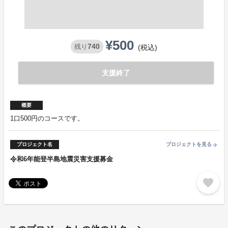
¥500
740
残り
(税込)
支援終了
概要
1口500円のコースです。
プロジェクト名
プロジェクトを見る
arrow_forward
令和6年能登半島地震災害支援募金
favorite