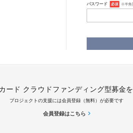
パスワード
必須
※半角
FRカード クラウドファンディング型募金を
プロジェクトの支援には会員登録（無料）が必要です
会員登録はこちら