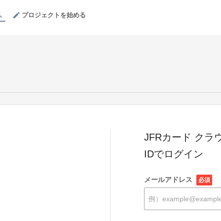
プロジェクトを始める
JFRカード ク
IDでログイン
メールアドレス
必須