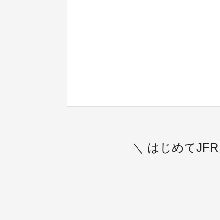
＼ はじめてJ